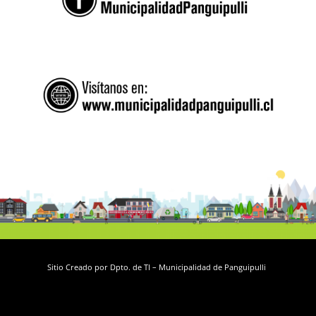
Sitio Creado por Dpto. de TI – Municipalidad de Panguipulli