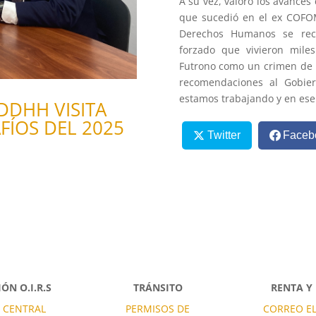
A su vez, valoró los avance
que sucedió en el ex COFOM
Derechos Humanos se reco
forzado que vivieron miles
Futrono como un crimen de 
recomendaciones al Gobier
estamos trabajando y en ese 
 DDHH VISITA
FÍOS DEL 2025
Twitter
Faceb
ÓN O.I.R.S
TRÁNSITO
RENTA Y
 CENTRAL
PERMISOS DE
CORREO E