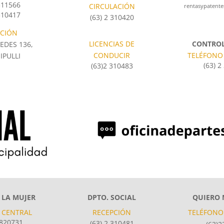
 311566
CIRCULACIÓN
rentasypatent
 310417
(63) 2 310420
CCIÓN
LICENCIAS DE
CONTROL
EDES 136,
CONDUCIR
TELÉFONO
IPULLI
(63) 2
(63)2 310483
 LA MUJER
DPTO. SOCIAL
QUIERO 
 CENTRAL
RECEPCIÓN
TELÉFONO
820731
(63) 2 310481