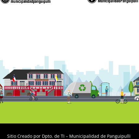
Sitio Creado por Dpto. de TI – Municipalidad de Panguipulli