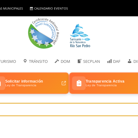
AS MUNICIPALES
CALENDARIO EVENTOS
TURISMO
TRÁNSITO
DOM
SECPLAN
DAF
D
Solicitar información
Transparencia Activa
Ley de Transparencia
Ley de Transparencia