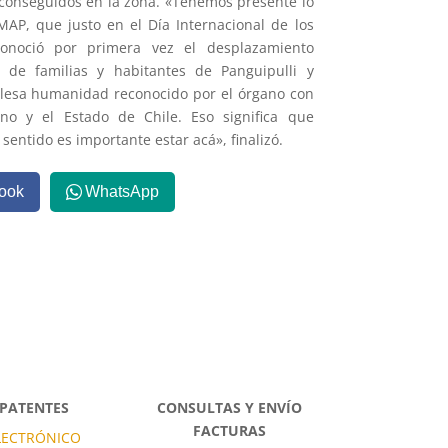
s conseguidos en la zona. «Tenemos presente lo
AP, que justo en el Día Internacional de los
noció por primera vez el desplazamiento
 de familias y habitantes de Panguipulli y
lesa humanidad reconocido por el órgano con
no y el Estado de Chile. Eso significa que
sentido es importante estar acá», finalizó.
ook
WhatsApp
 PATENTES
CONSULTAS Y ENVÍO
FACTURAS
LECTRÓNICO