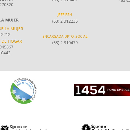
(63)
270320
JEFE RSH
 LA MUJER
(63) 2 312235
E LA MUJER
12212
ENCARGADA DPTO. SOCIAL
S DE HOGAR
(63) 2 310479
6945867
10442