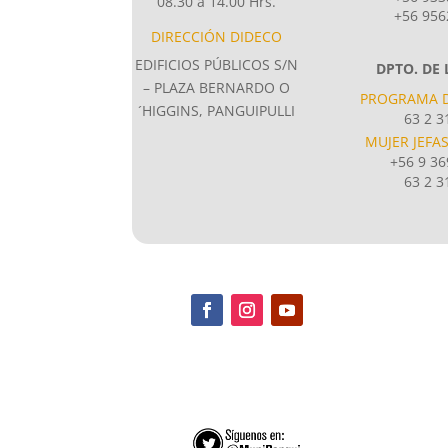
08.30 a 14.00 Hrs.
+56 956
DIRECCIÓN DIDECO
EDIFICIOS PÚBLICOS S/N
DPTO. DE
– PLAZA BERNARDO O
PROGRAMA D
´HIGGINS, PANGUIPULLI
63 2 3
MUJER JEFA
+56 9 3
63 2 3