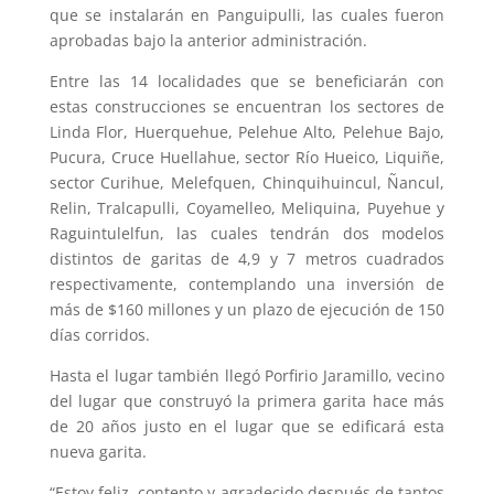
que se instalarán en Panguipulli, las cuales fueron
aprobadas bajo la anterior administración.
Entre las 14 localidades que se beneficiarán con
estas construcciones se encuentran los sectores de
Linda Flor, Huerquehue, Pelehue Alto, Pelehue Bajo,
Pucura, Cruce Huellahue, sector Río Hueico, Liquiñe,
sector Curihue, Melefquen, Chinquihuincul, Ñancul,
Relin, Tralcapulli, Coyamelleo, Meliquina, Puyehue y
Raguintulelfun, las cuales tendrán dos modelos
distintos de garitas de 4,9 y 7 metros cuadrados
respectivamente, contemplando una inversión de
más de $160 millones y un plazo de ejecución de 150
días corridos.
Hasta el lugar también llegó Porfirio Jaramillo, vecino
del lugar que construyó la primera garita hace más
de 20 años justo en el lugar que se edificará esta
nueva garita.
“Estoy feliz, contento y agradecido después de tantos