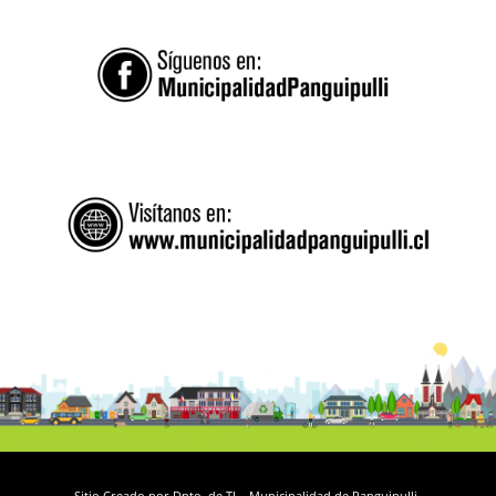
Sitio Creado por Dpto. de TI – Municipalidad de Panguipulli