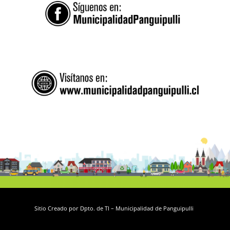
Sitio Creado por Dpto. de TI – Municipalidad de Panguipulli