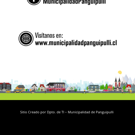
Sitio Creado por Dpto. de TI – Municipalidad de Panguipulli