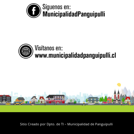
Sitio Creado por Dpto. de TI – Municipalidad de Panguipulli