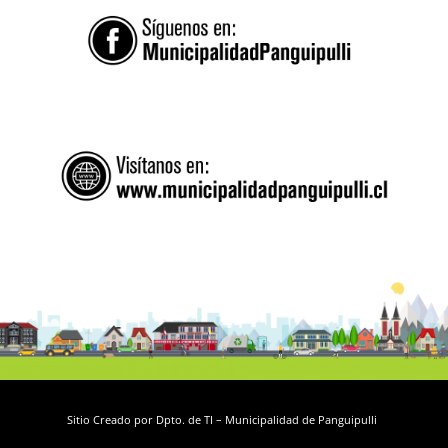
Sitio Creado por Dpto. de TI – Municipalidad de Panguipulli