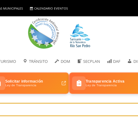
AS MUNICIPALES
CALENDARIO EVENTOS
TURISMO
TRÁNSITO
DOM
SECPLAN
DAF
D
Solicitar información
Transparencia Activa
Ley de Transparencia
Ley de Transparencia