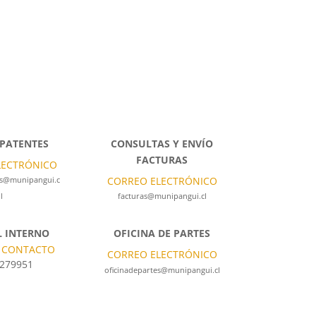
 PATENTES
CONSULTAS Y ENVÍO
FACTURAS
LECTRÓNICO
CORREO ELECTRÓNICO
es@munipangui.c
l
facturas@munipangui.cl
 INTERNO
OFICINA DE PARTES
 CONTACTO
CORREO ELECTRÓNICO
 279951
oficinadepartes@munipangui.cl