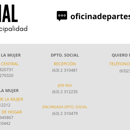
 LA MUJER
DPTO. SOCIAL
QUIERO 
 CENTRAL
RECEPCIÓN
TELÉFONO
820731
(63) 2 310481
(63)
270320
JEFE RSH
 LA MUJER
(63) 2 312235
E LA MUJER
12212
ENCARGADA DPTO. SOCIAL
S DE HOGAR
(63) 2 310479
6945867
10442