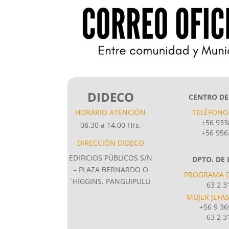
DIDECO
CENTRO DE
HORARIO ATENCIÓN
TELÉFONO
+56 933
08.30 a 14.00 Hrs.
+56 956
DIRECCIÓN DIDECO
EDIFICIOS PÚBLICOS S/N
DPTO. DE
– PLAZA BERNARDO O
PROGRAMA D
´HIGGINS, PANGUIPULLI
63 2 3
MUJER JEFA
+56 9 3
63 2 3