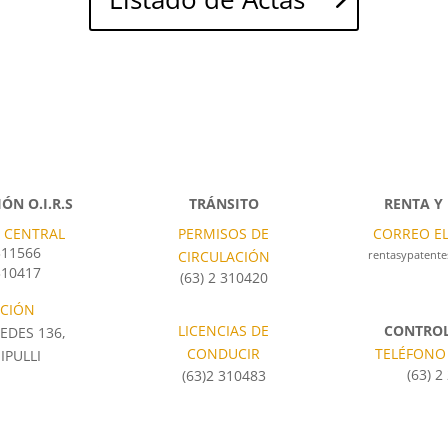
ÓN O.I.R.S
TRÁNSITO
RENTA Y
 CENTRAL
PERMISOS DE
CORREO E
 311566
CIRCULACIÓN
rentasypatent
 310417
(63) 2 310420
CCIÓN
LICENCIAS DE
CONTROL
EDES 136,
CONDUCIR
TELÉFONO
IPULLI
(63) 2
(63)2 310483